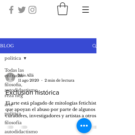
BLOG
politica
Todas las
entradas
Más Allá
11 ago 2020
2 min de lectura
filosofia,
autodidactismo,
Exclusión histórica
reza neg
El arte está plagado de mitologías fetichistas
arte
que apoyan el abuso por parte de algunos
politica
curadores, investigadores y artistas a otros...
filosofía
autodidactismo